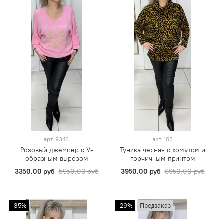
арт.
9346
арт.
103
Розовый джемпер с V-
Туника черная с хомутом и
образным вырезом
горчичным принтом
3350.00 руб
5950.00 руб
3950.00 руб
6950.00 руб
-35%
-29%
Предзаказ