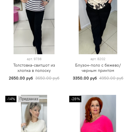
арт.
9738
арт.
8202
Толстовка-свитшот из
Блузон-поло с бежево/
хлопка в полоску
черным принтом
2650.00 руб
3650.00 руб
3350.00 руб
4950.00 руб
-14%
Предзаказ
-28%