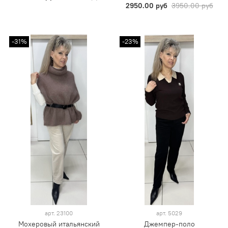
2950.00 руб
3950.00 руб
-31%
-23%
арт.
23100
арт.
5029
Мохеровый итальянский
Джемпер-поло