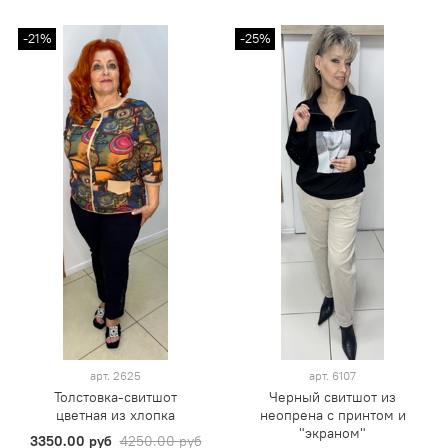
-21%
-25%
арт.
2625
арт.
6107
Толстовка-свитшот
Черный свитшот из
цветная из хлопка
неопрена с принтом и
"экраном"
3350.00 руб
4250.00 руб