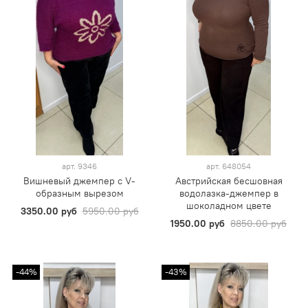
арт.
9346
арт.
648054
Вишневый джемпер с V-
Австрийская бесшовная
образным вырезом
водолазка-джемпер в
шоколадном цвете
3350.00 руб
5950.00 руб
1950.00 руб
8850.00 руб
-44%
-43%