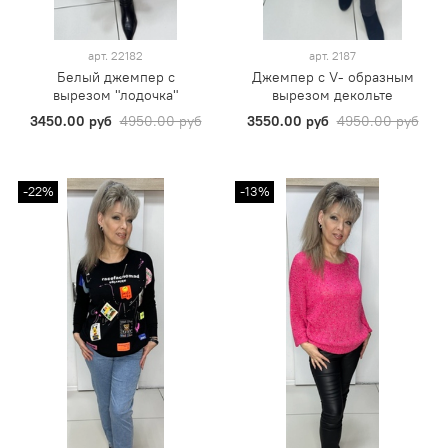
арт.
22182
арт.
2187
Белый джемпер с
Джемпер с V- образным
вырезом "лодочка"
вырезом декольте
3450.00 руб
4950.00 руб
3550.00 руб
4950.00 руб
-22%
-13%