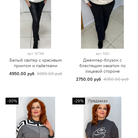
арт.
15798
арт.
560
Белый свитер с красивым
Джемпер-блузон с
принтом и пайетками
блестящим накатом по
лицевой стороне
4950.00 руб
6950.00 руб
2750.00 руб
4950.00 руб
-30%
-29%
Предзаказ