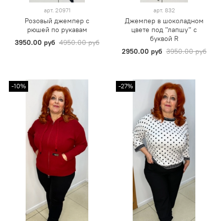
арт.
20971
арт.
832
Розовый джемпер с
Джемпер в шоколадном
рюшей по рукавам
цвете под "лапшу" с
буквой R
3950.00 руб
4950.00 руб
2950.00 руб
3950.00 руб
-10%
-27%