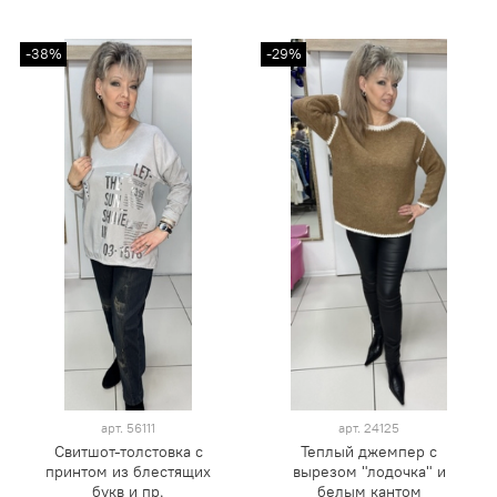
-38%
-29%
арт.
56111
арт.
24125
Свитшот-толстовка с
Теплый джемпер с
принтом из блестящих
вырезом "лодочка" и
букв и пр.
белым кантом