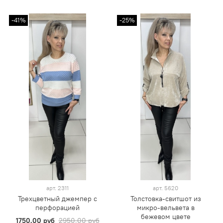
-41%
-25%
арт.
2311
арт.
5620
Трехцветный джемпер с
Толстовка-свитшот из
перфорацией
микро-вельвета в
бежевом цвете
1750.00 руб
2950.00 руб