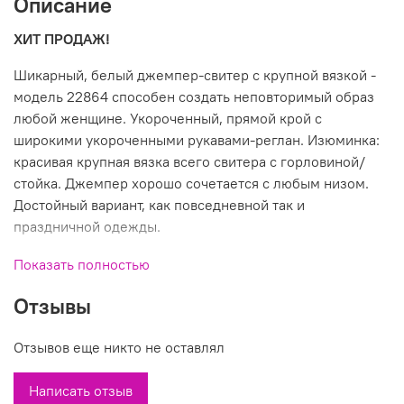
Описание
ХИТ ПРОДАЖ!
Шикарный, белый джемпер-свитер с крупной вязкой -
модель 22864 способен создать неповторимый образ
любой женщине. Укороченный, прямой крой с
широкими укороченными рукавами-реглан. Изюминка:
красивая крупная вязка всего свитера с горловиной/
стойка. Джемпер хорошо сочетается с любым низом.
Достойный вариант, как повседневной так и
праздничной одежды.
Размеры: 44-50
Показать полностью
Состав: 5% альпака, 15%шерсть, 60%акрил,
Отзывы
20%полиэстер
Производитель: Италия
Отзывов еще никто не оставлял
Вы можете купить недорого белый джемпер крупной
вязки модель 22864 в магазинах У Стаса. Модель
Написать отзыв