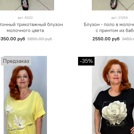
арт.
8002
арт.
21059
тонный трикотажный блузон
Блузон - поло в молоч
молочного цвета
с принтом из баб
1350.00 руб
2550.00 руб
5850.00 руб
3450.
Предзаказ
-35%