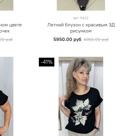
арт.
5422
ном цвете
Летний блузон с красивым 3Д
очек
рисунком
5950.00 руб
00 руб
6950.00 руб
-41%