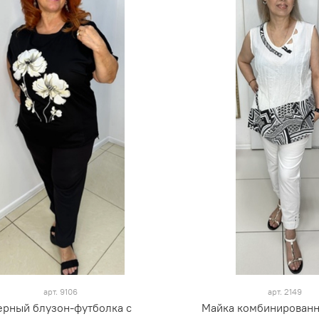
арт.
9106
арт.
2149
ерный блузон-футболка с
Майка комбинированн