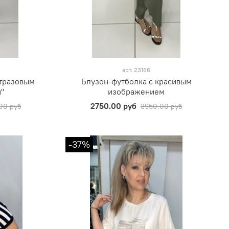
арт.
23166
стразовым
Блузон-футболка с красивым
"
изображением
2750.00 руб
00 руб
3950.00 руб
-37%