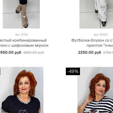
арт.
2700
арт.
91023
елтый комбинированный
Футболка-блузон со 
узон с шифоновым верхом
принтом "очки
1950.00 руб
2250.00 руб
4850.00 руб
2750.
-49%