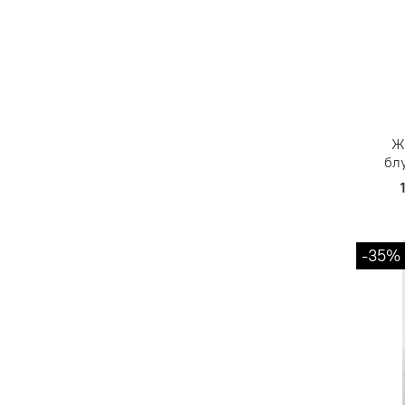
Ж
бл
-35%