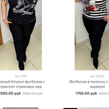
арт.
3106
арт.
22229
ерный блузон-футболка с
Футболка в полоску с
принтом стразовых кед
экраном
2550.00 руб
1750.00 руб
3950.00 руб
3450.