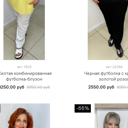
арт.
7829
арт.
22096
елтая комбинированная
Черная футболка с 
футболка-блузон
золотой розо
3250.00 руб
2550.00 руб
3950.00 руб
3950.
-66%