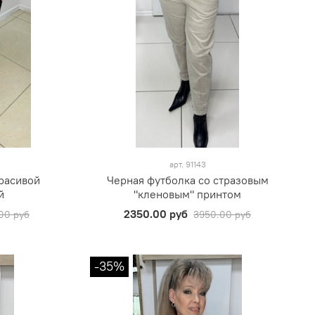
арт.
91143
красивой
Черная футболка со стразовым
й
"кленовым" принтом
2350.00 руб
00 руб
3950.00 руб
-35%