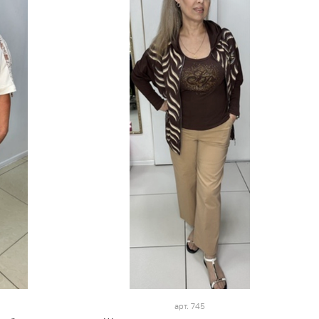
арт.
745