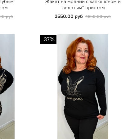
олубым
Жакет на молнии с капюшоном и
ром
"золотым" принтом
3550.00 руб
00 руб
4850.00 руб
-37%