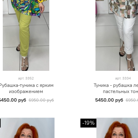
арт.
3352
арт.
3334
Рубашка-туника с ярким
Туника - рубашка л
изображением
пастельных то
5450.00 руб
5450.00 руб
6950.00 руб
6950.
-19%