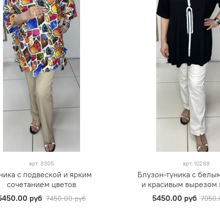
арт.
3305
арт.
10288
ника с подвеской и ярким
Блузон-туника с белы
сочетанием цветов
и красивым вырезом 
5450.00 руб
5450.00 руб
7450.00 руб
7950.