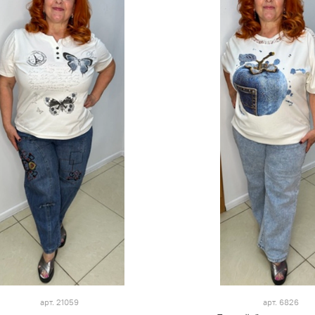
арт.
21059
арт.
6826