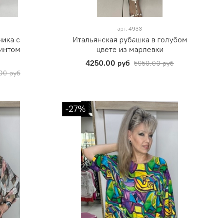
арт.
4933
ника с
Итальянская рубашка в голубом
интом
цвете из марлевки
4250.00 руб
5950.00 руб
00 руб
-27%