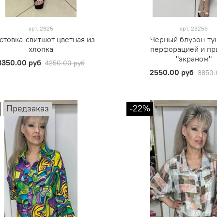
арт.
2625
арт.
23259
стовка-свитшот цветная из
Черный блузон-ту
хлопка
перфорацией и пр
"экраном"
3350.00 руб
4250.00 руб
2550.00 руб
3850.
Предзаказ
-22%