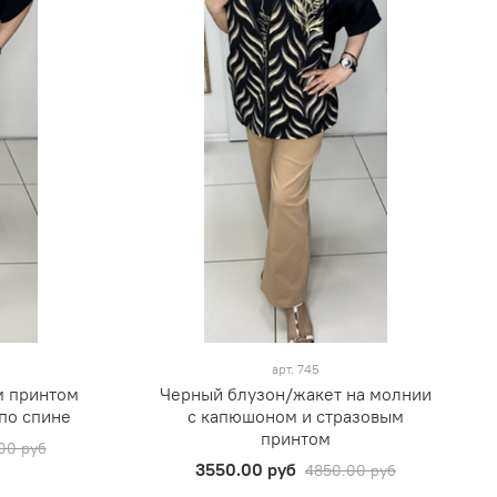
арт.
745
м принтом
Черный блузон/жакет на молнии
по спине
с капюшоном и стразовым
принтом
00 руб
3550.00 руб
4850.00 руб