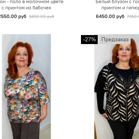
он - поло в молочном цвете
Белый блузон с г
с принтом из бабочек
принтом и гипю
2550.00 руб
6450.00 руб
3450.00 руб
7950.
-27%
Предзаказ