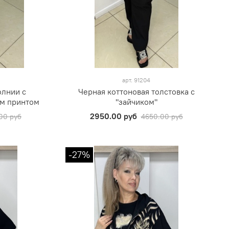
арт.
91204
олнии с
Черная коттоновая толстовка с
м принтом
"зайчиком"
2950.00 руб
00 руб
4650.00 руб
-27%