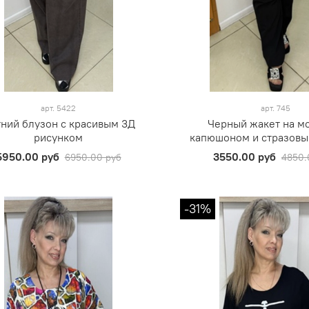
арт.
5422
арт.
745
ний блузон с красивым 3Д
Черный жакет на м
рисунком
капюшоном и стразовы
5950.00 руб
3550.00 руб
6950.00 руб
4850.
-31%