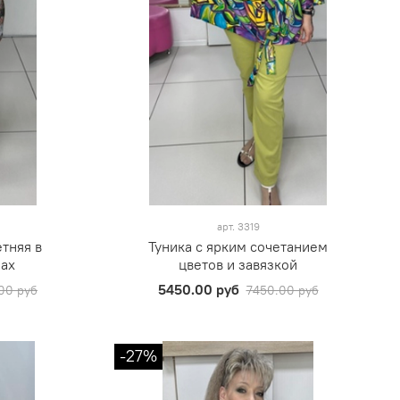
арт.
3319
етняя в
Туника с ярким сочетанием
нах
цветов и завязкой
5450.00 руб
00 руб
7450.00 руб
-27%