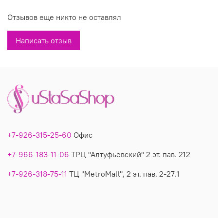
Вы можете купить недорого белого цвета джемпер модель
Отзывов еще никто не оставлял
20971 в магазинах У Стаса. Модель 20971: описание, фото,
состав, производитель.
Написать отзыв
+7-926-315-25-60
Офис
+7-966-183-11-06
ТРЦ "Алтуфьевский" 2 эт. пав. 212
+7-926-318-75-11
ТЦ "MetroMall", 2 эт. пав. 2-27.1