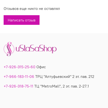
Отзывов еще никто не оставлял
Вы можете купить красивый черный блузон/тунику с
белым принтом модель 26067 в магазине У Стаса,
Написать отзыв
Блузон 26067: фото, описание..
+7-926-315-25-60
Офис
+7-966-183-11-06
ТРЦ "Алтуфьевский" 2 эт. пав. 212
+7-926-318-75-11
ТЦ "MetroMall", 2 эт. пав. 2-27.1