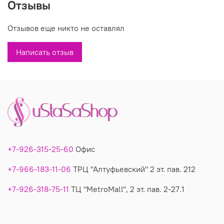
Отзывы
Вы можете купить недорого футболку-блузон модель 3102 в
Отзывов еще никто не оставлял
магазинах У Стаса. Футболка 3102: описание, фото, состав,
производитель.
Написать отзыв
+7-926-315-25-60
Офис
+7-966-183-11-06
ТРЦ "Алтуфьевский" 2 эт. пав. 212
+7-926-318-75-11
ТЦ "MetroMall", 2 эт. пав. 2-27.1