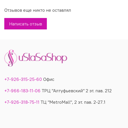
Состав: 80% шерсть, 10% вискоза, 10% нейлон
Отзывов еще никто не оставлял
Производитель: Италия
Написать отзыв
Вы можете купить недорого куртку-жакет модель 1889 в
магазинах У Стаса. Модель 1889: описание, фото, состав,
производитель.
+7-926-315-25-60
Офис
+7-966-183-11-06
ТРЦ "Алтуфьевский" 2 эт. пав. 212
+7-926-318-75-11
ТЦ "MetroMall", 2 эт. пав. 2-27.1