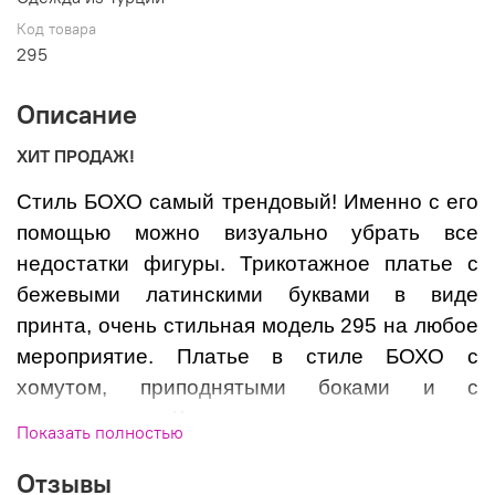
Код товара
295
Описание
ХИТ ПРОДАЖ!
Стиль БОХО самый трендовый! Именно с его
помощью можно визуально убрать все
недостатки фигуры. Трикотажное платье с
бежевыми латинскими буквами в виде
принта, очень стильная модель 295 на любое
мероприятие. Платье в стиле БОХО с
хомутом, приподнятыми боками и с
кармашками. Качество трикотажа очень
Показать полностью
приятное тактильно. Очень эффектная
Отзывы
модель, которая не оставит равнодушным