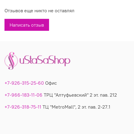
никого. Приглашаем вас, милые дамы, делать
Отзывов еще никто не оставлял
заказы или приезжать за покупками к нам.
Написать отзыв
Размеры: один 50-56
Состав: 70%вискоза,30%эластан
Производитель: Турция
Вы можете купить недорого трикотажное платье
модель 295 в магазинах У Стаса. Платье модель 295:
описание, фото, состав, производитель.
+7-926-315-25-60
Офис
+7-966-183-11-06
ТРЦ "Алтуфьевский" 2 эт. пав. 212
+7-926-318-75-11
ТЦ "MetroMall", 2 эт. пав. 2-27.1