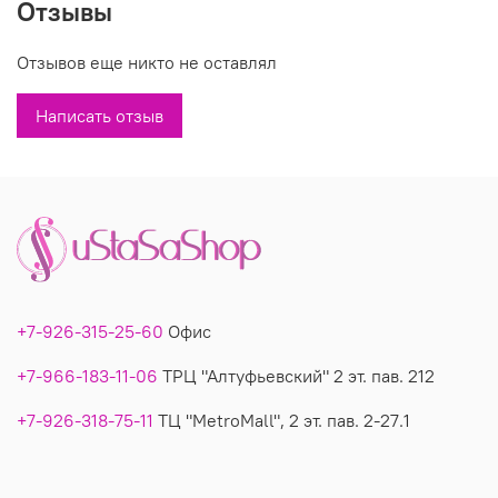
Отзывы
Производитель: Турция
Отзывов еще никто не оставлял
Вы можете купить недорого удлиненный джемпер-"лапша"
модель 818 в магазинах У Стаса. Модель 818: описание,
Написать отзыв
фото, состав, производитель.
+7-926-315-25-60
Офис
+7-966-183-11-06
ТРЦ "Алтуфьевский" 2 эт. пав. 212
+7-926-318-75-11
ТЦ "MetroMall", 2 эт. пав. 2-27.1