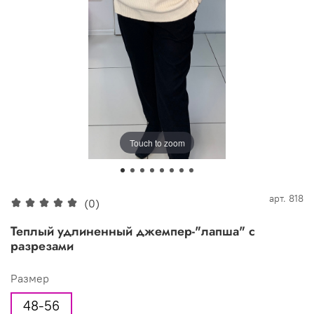
Touch to zoom
арт.
818
(0)
Теплый удлиненный джемпер-"лапша" с
разрезами
Размер
48-56