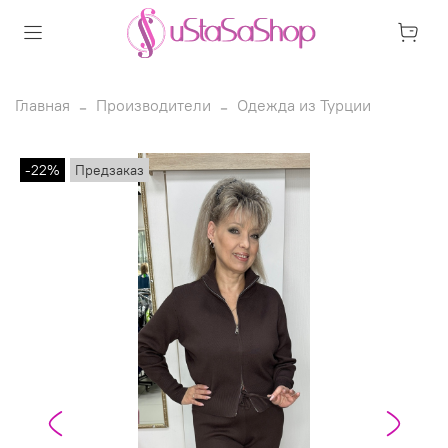
Главная
Производители
Одежда из Турции
-22%
Предзаказ