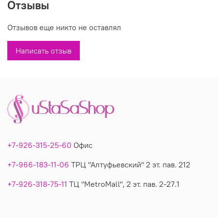
Отзывы
Состав: 30% вискоза, 20% модал, 30%полиамид,
20%эластан
Отзывов еще никто не оставлял
Вы можете купить теплый трикотажный костюм в шоколадном
цвете модель 6008 в магазинах У Стаса по доступной цене.
Написать отзыв
Модель 6008: , фото, производитель.
+7-926-315-25-60
Офис
+7-966-183-11-06
ТРЦ "Алтуфьевский" 2 эт. пав. 212
+7-926-318-75-11
ТЦ "MetroMall", 2 эт. пав. 2-27.1