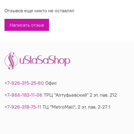
Отзывов еще никто не оставлял
Размеры: 50(+12)
Состав: 92%вискоза, 8% эластан.
Написать отзыв
Производитель: Италия
Вы можете купить недорого модное платье
модель
6746 в магазинах У Стаса. Платье модель 6746:
описание, размеры, фото, состав, производитель.
+7-926-315-25-60
Офис
+7-966-183-11-06
ТРЦ "Алтуфьевский" 2 эт. пав. 212
+7-926-318-75-11
ТЦ "MetroMall", 2 эт. пав. 2-27.1