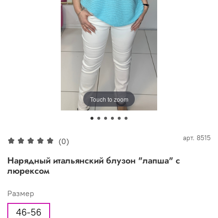
Touch to zoom
арт.
8515
(0)
Нарядный итальянский блузон "лапша" с
люрексом
Размер
46-56