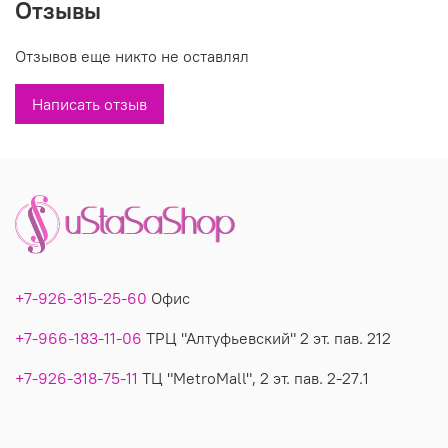
Отзывы
Производитель: Италия
Отзывов еще никто не оставлял
Вы можете купить недорого нарядный блузон-"лапша" модель
8515 в магазинах У Стаса по доступной цене. Блузон 8515:
Написать отзыв
описание, фото, состав, производитель.
+7-926-315-25-60
Офис
+7-966-183-11-06
ТРЦ "Алтуфьевский" 2 эт. пав. 212
+7-926-318-75-11
ТЦ "MetroMall", 2 эт. пав. 2-27.1