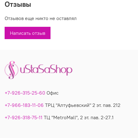
Отзывы
Состав: 20%кашемир,50%район, 30%полиэстр
Производитель: Турция
Отзывов еще никто не оставлял
Вы можете купить недорого джемпер в клетку модель 6820 в
Написать отзыв
магазинах У Стаса. Модель 6820: описание, фото, состав,
производитель.
+7-926-315-25-60
Офис
+7-966-183-11-06
ТРЦ "Алтуфьевский" 2 эт. пав. 212
+7-926-318-75-11
ТЦ "MetroMall", 2 эт. пав. 2-27.1