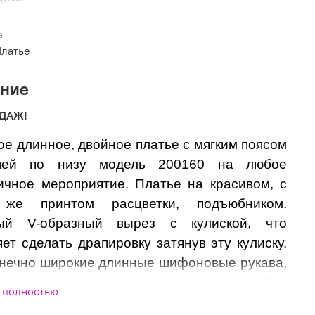
а
Платье
ание
ОДАЖ!
ое длинное, двойное платье с мягким поясом
ей по низу модель 200160 на любое
ичное мероприятие. Платье на красивом, с
 же принтом расцветки, подъюбником.
ый V-образный вырез с кулиской, что
яет сделать драпировку затянув эту кулиску.
онечно широкие длинные шифоновые рукава,
е придают нарядность этому платью. Это
 полностью
е платье отличный вариант для женщин,