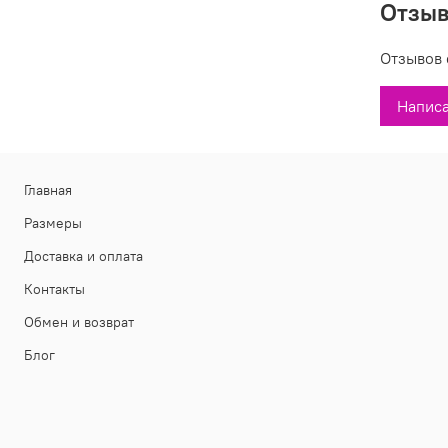
Отзы
предпо
цену.
Отзывов 
Раз
Сос
Написа
Про
Вы может
Главная
200160 в
фото, со
Размеры
Доставка и оплата
Контакты
Обмен и возврат
Блог