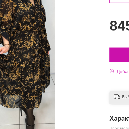
84
Добав
Выб
Харак
Производ