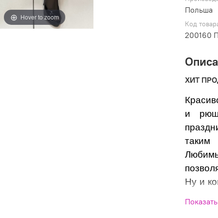
Польша
Hover to zoom
Код товар
200160 
Опис
ХИТ ПР
Красив
и рюш
праздн
таким
Любим
позвол
Ну и к
которы
Показать
длинно