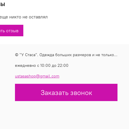
вы
читающих достойное качество и доступную
еще никто не оставлял
меры: 46-54
тав: 98%полиамид,2%эластан
ть отзыв
изводитель: Польша
е купить недорого длинное двойное платье модель
© "У Стаса". Одежда больших размеров и не только...
 магазинах У Стаса. Платье модель 200160: описание,
став, производитель.
ежедневно с 10:00 до 22:00
ustasashop@gmail.com
Заказать звонок