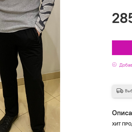
28
Добав
Выб
Опис
ХИТ ПР