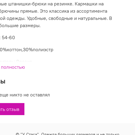
ые штанишки-брюки на резинке. Кармашки на
брючины прямые. Это классика из ассортимента
ой одежды. Удобные, свободные и натуральные. В
 большие размеры.
 54-60
70%коттон,30%полиэстр
итель: Россия
 полностью
вы
еще никто не оставлял
ть отзыв
© "У Стаса". Одежда больших размеров и не только...