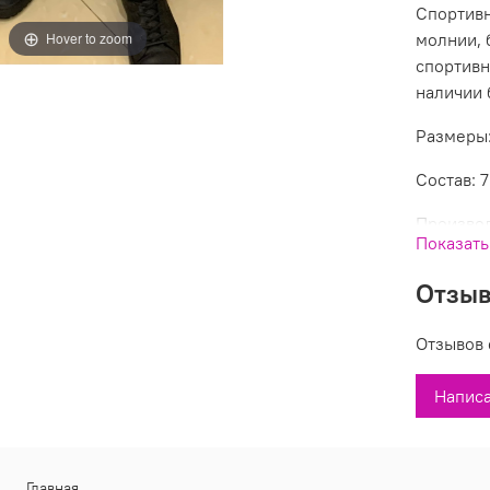
Спортивн
Hover to zoom
молнии, 
спортивн
наличии
Размеры:
Состав: 
Производ
Показать
Отзы
Отзывов 
Написа
Главная