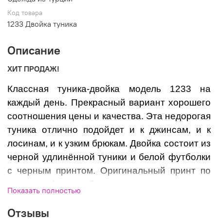
Код товара
1233 Двойка туника
Описание
ХИТ ПРОДАЖ!
Классная туника-двойка модель 1233 на
каждый день. Прекрасный вариант хорошего
соотношения цены и качества. Эта недорогая
туника отлично подойдет и к джинсам, и к
лосинам, и к узким брюкам. Двойка состоит из
черной удлинённой туники и белой футболки
с черным принтом. Оригинальный принт по
черному фону добавляет шик и нарядность
Показать полностью
тунике. Эта модель хороша для фигур
Отзывы
(песочные часы) скрадывает размер бедер и