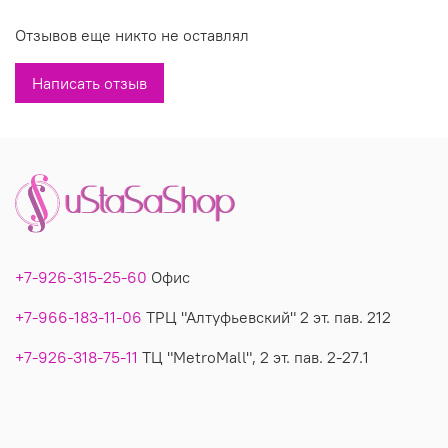
стройнит визуально.
Отзывов еще никто не оставлял
Размеры: L, XL,2XL
Написать отзыв
Состав: 95% вискоза, 5%эластан
Производитель: Турция
Вы можете купить недорого тунику-двойку 1233 в
магазинах У Стаса. Туника/двойка 1233
: описание,
фото, состав, производитель.
+7-926-315-25-60
Офис
+7-966-183-11-06
ТРЦ "Алтуфьевский" 2 эт. пав. 212
+7-926-318-75-11
ТЦ "MetroMall", 2 эт. пав. 2-27.1