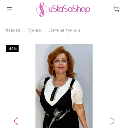
Главная
Туники
Летние туники
-44%