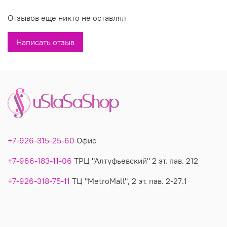
Вы можете купить жакет 2762 в магазинах У Стаса по
Отзывов еще никто не оставлял
доступной цене. Модель 2762: , фото, состав, производитель.
Написать отзыв
+7-926-315-25-60
Офис
+7-966-183-11-06
ТРЦ "Алтуфьевский" 2 эт. пав. 212
+7-926-318-75-11
ТЦ "MetroMall", 2 эт. пав. 2-27.1