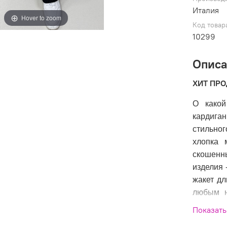
Италия
Hover to zoom
Код товар
10299
Опис
ХИТ ПР
О какой
кардиган
стильно
хлопка 
скошенны
изделия 
жакет дл
любым н
летней о
Показать
Раз