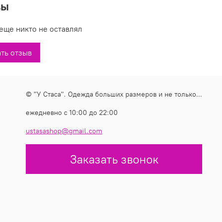
вы
тав: 100% коттон
изводитель: Италия
еще никто не оставлял
е купить классный джинсовый жакет с перфорацией 10299 в
ть отзыв
х
У Стаса
по доступной цене, фото, состав, производитель.
© "У Стаса". Одежда больших размеров и не только...
ежедневно с 10:00 до 22:00
ustasashop@gmail.com
Заказать звонок