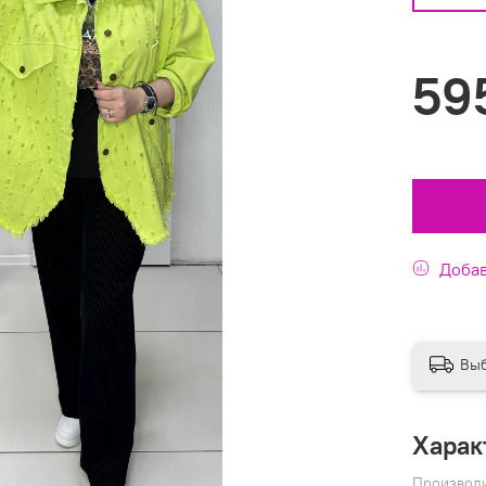
59
Добав
Выб
Харак
Производ