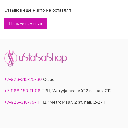
Отзывов еще никто не оставлял
Вы можете купить недорого теплую тунику-худи модель 3540 в
магазинах У Стаса. Модель 3540: описание, фото, состав,
Написать отзыв
производитель.
+7-926-315-25-60
Офис
+7-966-183-11-06
ТРЦ "Алтуфьевский" 2 эт. пав. 212
+7-926-318-75-11
ТЦ "MetroMall", 2 эт. пав. 2-27.1