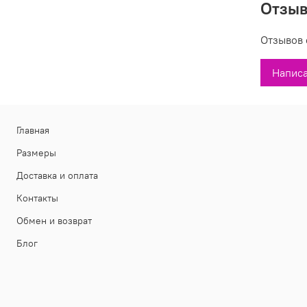
Отзы
Вы може
Отзывов 
модель 4
состав, п
Написа
Главная
Размеры
Доставка и оплата
Контакты
Обмен и возврат
Блог