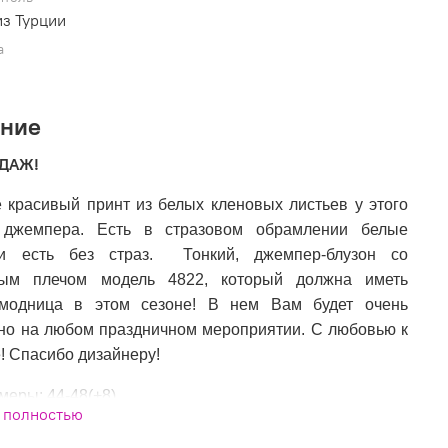
з Турции
а
ание
ОДАЖ!
 красивый принт из белых кленовых листьев у этого
 джемпера. Есть в стразовом обрамлении белые
и есть без страз. Тонкий, джемпер-блузон со
ым плечом модель 4822, который должна иметь
модница в этом сезоне! В нем Вам будет очень
но на любом праздничном мероприятии. С любовью к
 Спасибо дизайнеру!
меры: 44-48(+8)
 полностью
тав: 90%котон,10%эластан
изводитель: Турция