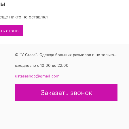
вы
те купить черный нарядный джемпер с белым принтом
еще никто не оставлял
822 в магазинах У Стаса. Модель 4822: описание, фото,
роизводитель.
ть отзыв
© "У Стаса". Одежда больших размеров и не только...
ежедневно с 10:00 до 22:00
ustasashop@gmail.com
Заказать звонок