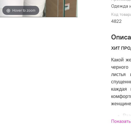
Одежда и
Hover to zoom
Код товар
4822
Опис
ХИТ ПР
Какой же
черного
листья 
спущенн
каждая 
комфорт
женщине!
Раз
Показать
Сос
Про