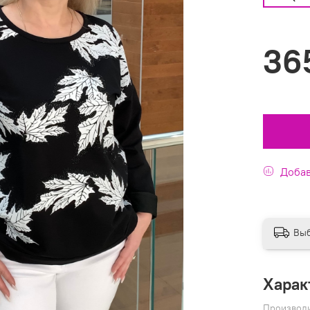
36
Добав
Выб
Харак
Производ