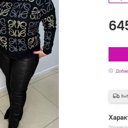
64
Добав
Выб
Харак
Производ