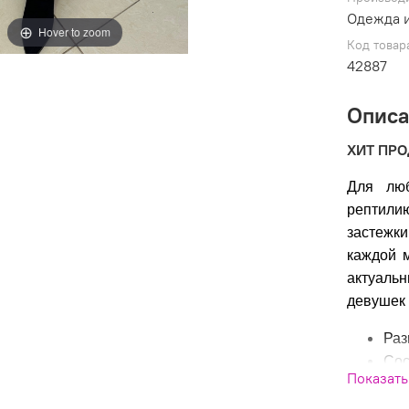
Одежда и
Hover to zoom
Код товар
42887
Опис
ХИТ ПР
Для люб
рептили
застежк
каждой 
актуальн
девушек 
Раз
Сос
Показать
Про