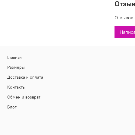
Отзы
Вы может
42887 в 
Отзывов 
производи
Написа
Главная
Размеры
Доставка и оплата
Контакты
Обмен и возврат
Блог