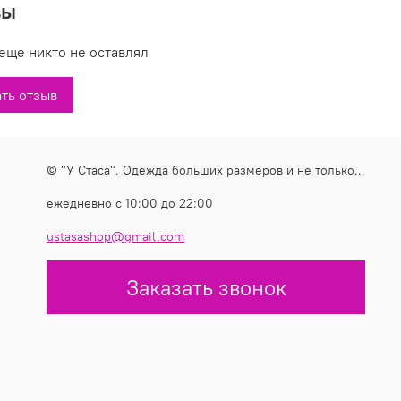
вы
е купить нарядные брюки-лосины под рептилию модель
магазинах У Стаса. Брюки 42887: описание, фото, состав,
еще никто не оставлял
тель.
ть отзыв
© "У Стаса". Одежда больших размеров и не только...
ежедневно с 10:00 до 22:00
ustasashop@gmail.com
Заказать звонок