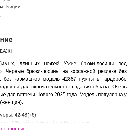
з Турции
а
ание
ОДАЖ!
имых, длинных ножек! Узкие брюки-лосины под
ю. Черные брюки-лосины на корсажной резинке без
и, без кармашков модель 42887 нужны в гардеробе
модницы для окончательного создания образа. Очень
ые для встречи Нового 2025 года. Модель популярна у
(женщин).
меры: 42-48(+6)
тав: 70%район,25%нейлон,5%спандекс
 полностью
изводитель: Турция