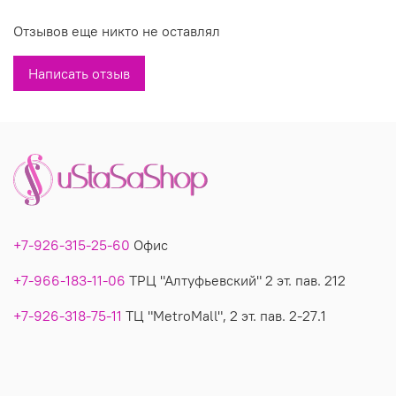
Отзывов еще никто не оставлял
Вы можете недорого купить трикотажное белое платье
модель 086 в магазине У Стаса.. Платье 086: фото,
Написать отзыв
описание, производитель..
+7-926-315-25-60
Офис
+7-966-183-11-06
ТРЦ "Алтуфьевский" 2 эт. пав. 212
+7-926-318-75-11
ТЦ "MetroMall", 2 эт. пав. 2-27.1