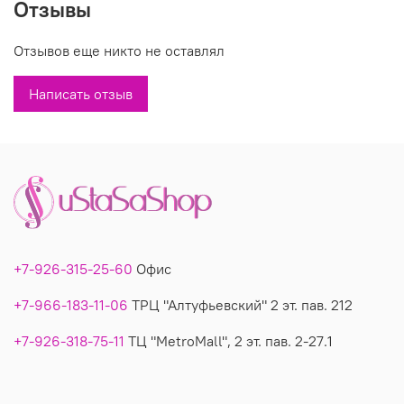
Отзывы
Производитель: CHALOU Германия
Отзывов еще никто не оставлял
Вы можете купить недорого тунику-пончо 2162 в магазинах У
Стаса. Модель 2162: описание, фото, состав, производитель.
Написать отзыв
+7-926-315-25-60
Офис
+7-966-183-11-06
ТРЦ "Алтуфьевский" 2 эт. пав. 212
+7-926-318-75-11
ТЦ "MetroMall", 2 эт. пав. 2-27.1