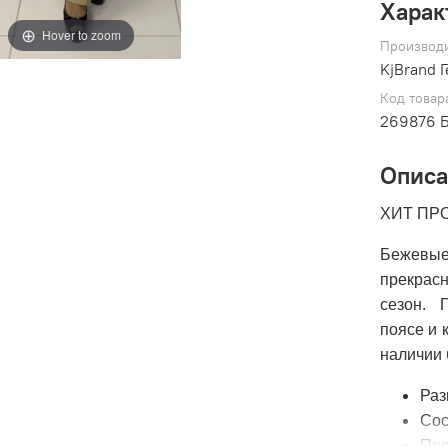
Харак
Hover to zoom
Производ
KjBrand 
Код товар
269876 
Опис
ХИТ ПР
Бежевы
прекрас
сезон. 
поясе и 
наличии
Раз
Сос
Про