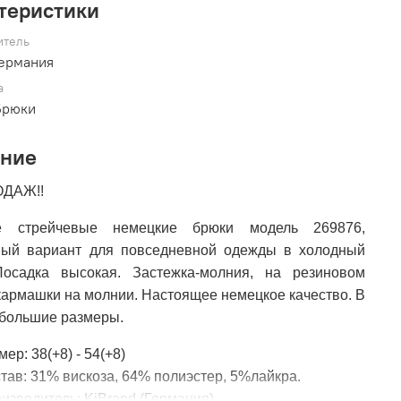
теристики
итель
Германия
а
Брюки
ание
ОДАЖ!!
е стрейчевые немецкие брюки модель 269876,
ный вариант для повседневной одежды в холодный
Посадка высокая. Застежка-молния, на резиновом
кармашки на молнии. Настоящее немецкое качество. В
 большие размеры.
мер: 38(+8) - 54(+8)
тав: 31% вискоза, 64% полиэстер, 5%лайкра.
изводитель: KjBrand (Германия)