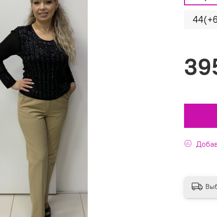
44(+
39
Добав
Выб