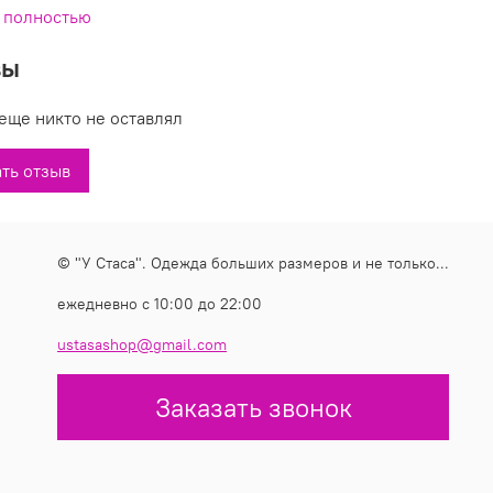
 полностью
е купить джинсы модель 269876 в магазинах «У Стаса».
вы
9876: описание, фото, состав, размеры.
еще никто не оставлял
ть отзыв
© "У Стаса". Одежда больших размеров и не только...
ежедневно с 10:00 до 22:00
ustasashop@gmail.com
Заказать звонок