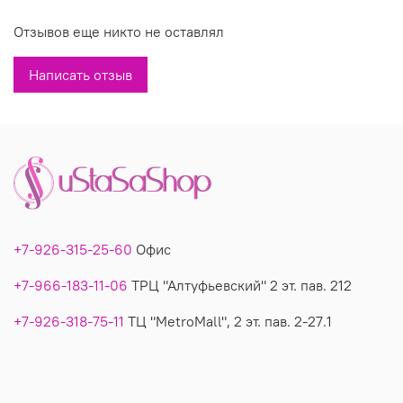
Вы можете купить недорого тунику 114 в магазинах У
Отзывов еще никто не оставлял
Стаса. Туника 114: описание, фото, состав,
Написать отзыв
производитель.
+7-926-315-25-60
Офис
+7-966-183-11-06
ТРЦ "Алтуфьевский" 2 эт. пав. 212
+7-926-318-75-11
ТЦ "MetroMall", 2 эт. пав. 2-27.1