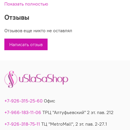
шортами. В наличии большие размеры.
Показать полностью
Размеры: 42(+4) - 50(+4)
Отзывы
Состав: 92% вискоза, 8% эластан
Производитель:CHALOU Германия
Отзывов еще никто не оставлял
Вы можете купить недорого топ из вискозы модель 2179 в
Написать отзыв
магазинах У Стаса. Топ 2179: описание, фото, размеры,
производитель.
+7-926-315-25-60
Офис
+7-966-183-11-06
ТРЦ "Алтуфьевский" 2 эт. пав. 212
+7-926-318-75-11
ТЦ "MetroMall", 2 эт. пав. 2-27.1